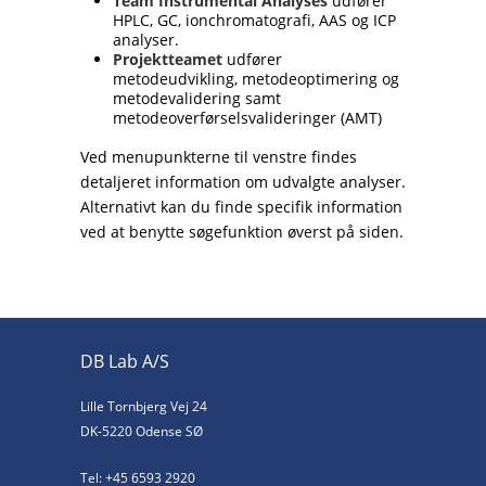
Team Instrumental Analyses
udfører
HPLC, GC, ionchromatografi, AAS og ICP
analyser.
Projektteamet
udfører
metodeudvikling, metodeoptimering og
metodevalidering samt
metodeoverførselsvalideringer (AMT)
Ved menupunkterne til venstre findes
detaljeret information om udvalgte analyser.
Alternativt kan du finde specifik information
ved at benytte søgefunktion øverst på siden.
DB Lab A/S
Lille Tornbjerg Vej 24
DK-5220 Odense SØ
Tel: +45 6593 2920